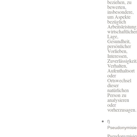
beziehen, zu
bewerten,
insbesondere,
um Aspekte
bezüglich
Arbeitsleistung
wirtschaftlicher
Lage,
Gesundheit,
persönlicher
Vorlieben,
Interessen,
Zuverlässigkeit
Verhalten,
Aufenthaltsort
oder
Ortswechsel
dieser
natürlichen
Person zu
analysieren
oder
vorherzusagen.
f)
Pseudonymisie
Pseudonymisie