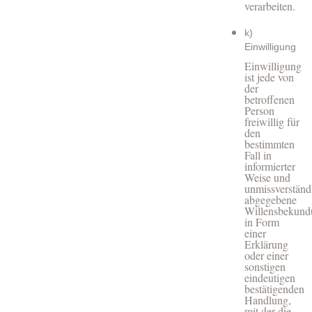
verarbeiten.
k)
Einwilligung
Einwilligung
ist jede von
der
betroffenen
Person
freiwillig für
den
bestimmten
Fall in
informierter
Weise und
unmissverständ
abgegebene
Willensbekund
in Form
einer
Erklärung
oder einer
sonstigen
eindeutigen
bestätigenden
Handlung,
mit der die