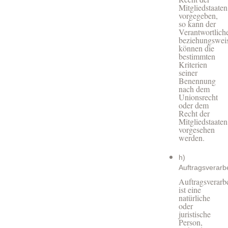
Mitgliedstaaten
vorgegeben,
so kann der
Verantwortlich
beziehungswei
können die
bestimmten
Kriterien
seiner
Benennung
nach dem
Unionsrecht
oder dem
Recht der
Mitgliedstaaten
vorgesehen
werden.
h)
Auftragsverarbe
Auftragsverarbe
ist eine
natürliche
oder
juristische
Person,