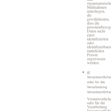
organisatorisc
Maßnahmen
unterliegen,
die
gewährleisten,
dass die
personenbezog
Daten nicht
einer
identifizierten
oder
identifizierbare
natürlichen
Person
zugewiesen
werden.
g)
Verantwortliche
oder für die
Verarbeitung
Verantwortliche
Verantwortlich
oder für die
Verarbeitung
Verantwortlich