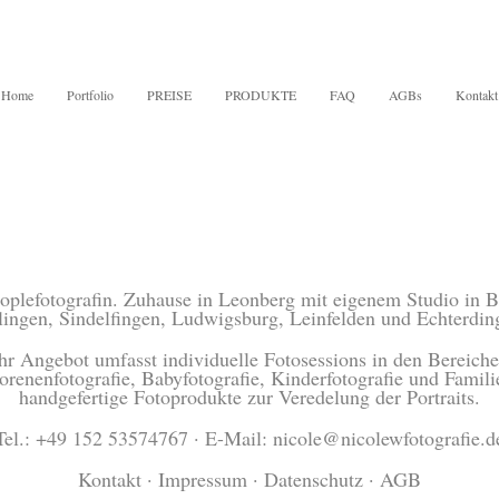
Home
Portfolio
PREISE
PRODUKTE
FAQ
AGBs
Kontakt
Peoplefotografin. Zuhause in Leonberg mit eigenem Studio in B
lingen, Sindelfingen, Ludwigsburg, Leinfelden und Echterdin
hr Angebot umfasst individuelle Fotosessions in den Bereich
enenfotografie, Babyfotografie, Kinderfotografie und Familie
handgefertige Fotoprodukte zur Veredelung der Portraits.
Tel.: +49 152 53574767 · E-Mail: nicole@nicolewfotografie.d
Kontakt
·
Impressum
·
Datenschutz
·
AGB