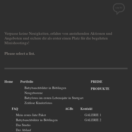
Verpasse keine Neuigkeiten, erfahre von anstehenden Aktionen und
Angeboten und sichere dir als erster einen Platz für die begehrten
Minishootings!
Please select a list.
Home
Portfolio
PREISE
Babybauchbilder in Böblingen
PRODUKTE
Neugeborene
Babyfotos im ersten Lebensjahr in Stuttgart
Zeitlose Kinderfotos
FAQ
AGBs
Kontakt
Mein erstes Jahr Paket
GALERIE 1
Babybauchbilder in Böblingen
GALERIE 2
Das Studio
Der Ablauf