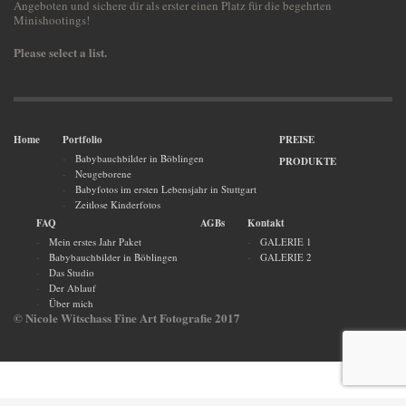
Angeboten und sichere dir als erster einen Platz für die begehrten
Minishootings!
Please select a list.
Home
Portfolio
PREISE
Babybauchbilder in Böblingen
PRODUKTE
Neugeborene
Babyfotos im ersten Lebensjahr in Stuttgart
Zeitlose Kinderfotos
FAQ
AGBs
Kontakt
Mein erstes Jahr Paket
GALERIE 1
Babybauchbilder in Böblingen
GALERIE 2
Das Studio
Der Ablauf
Über mich
© Nicole Witschass Fine Art Fotografie 2017