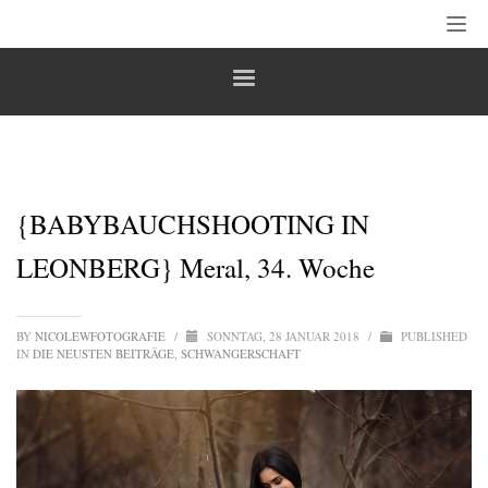
{BABYBAUCHSHOOTING IN
LEONBERG} Meral, 34. Woche
BY
NICOLEWFOTOGRAFIE
/
SONNTAG, 28 JANUAR 2018
/
PUBLISHED
IN
DIE NEUSTEN BEITRÄGE
,
SCHWANGERSCHAFT