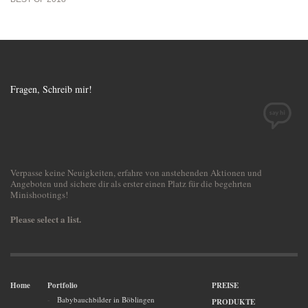
Fragen, Schreib mir!
Verpasse keine Neuigkeiten, erfahre von anstehenden Aktionen und
Angeboten und sichere dir als erster einen Platz für die begehrten
Minishootings!
Please select a list.
Home
Portfolio
PREISE
Babybauchbilder in Böblingen
PRODUKTE