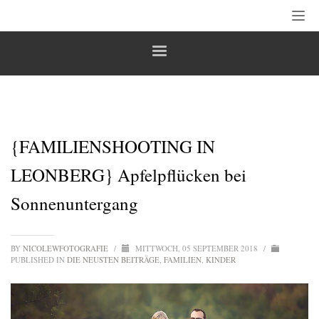
{FAMILIENSHOOTING IN
LEONBERG} Apfelpflücken bei
Sonnenuntergang
BY
NICOLEWFOTOGRAFIE
/
MITTWOCH, 05 SEPTEMBER 2018
/
PUBLISHED IN
DIE NEUSTEN BEITRÄGE
,
FAMILIEN
,
KINDER