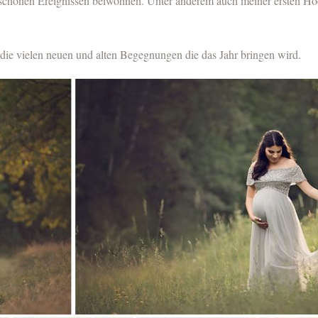
en schönen Ereignissen beiwohnen. Unter anderem auch meiner ersten Ho
 die vielen neuen und alten Begegnungen die das Jahr bringen wird.