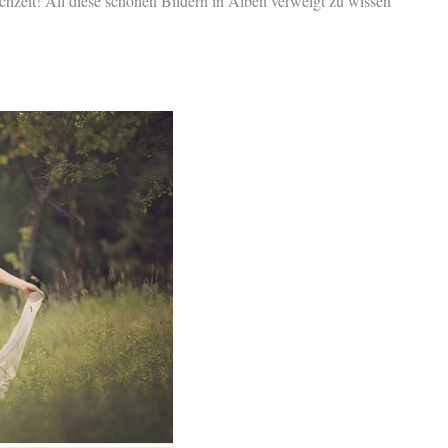
chzeit! All diese schönen Bildern in Alben verweigt zu wissen